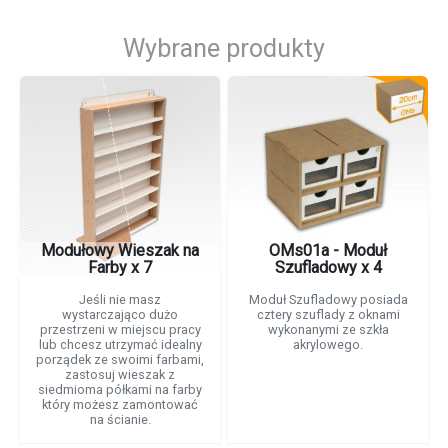
Wybrane produkty
Modułowy Wieszak na
OMs01a - Moduł
Farby x 7
Szufladowy x 4
Jeśli nie masz
Moduł Szufladowy posiada
wystarczająco dużo
cztery szuflady z oknami
przestrzeni w miejscu pracy
wykonanymi ze szkła
lub chcesz utrzymać idealny
akrylowego.
porządek ze swoimi farbami,
zastosuj wieszak z
siedmioma półkami na farby
który możesz zamontować
na ścianie.