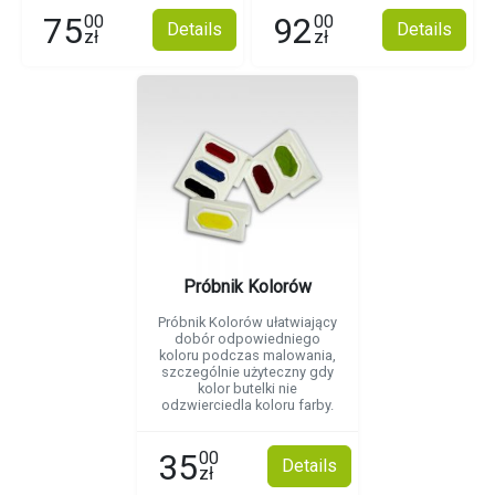
75
92
00
00
Details
Details
zł
zł
Próbnik Kolorów
Próbnik Kolorów ułatwiający
dobór odpowiedniego
koloru podczas malowania,
szczególnie użyteczny gdy
kolor butelki nie
odzwierciedla koloru farby.
35
00
Details
zł